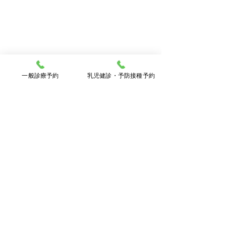
一般診療予約
乳児健診・予防接種予約
7月のお知らせとHPVワク
6月のお知らせ
チンのこと
６月２９日（月）
● 第３火曜日の午後を休診
は、始まりを１時
コメント
とさせていただきます。 こ
て １７：００～
れまで、第１火曜日の夜を休
とさせていただき
診とさせていただいていまし
６：００～１７：
この投稿へのコメントは利用でき
たが、7月より、第３火曜日
市立大津市民病院
なくなりました。詳細はサイト所
有者にお問い合わせください。
の夜も休診とさせていただく
症のカンファレン
ことになりました。 第１火
でWEBで参加す